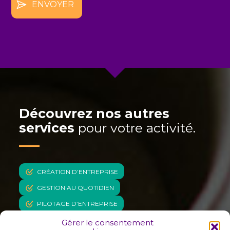
Découvrez nos autres
services
pour votre activité.
CRÉATION D’ENTREPRISE
GESTION AU QUOTIDIEN
PILOTAGE D’ENTREPRISE
RÉVISION COOPÉRATIVE
CSE
Gérer le consentement