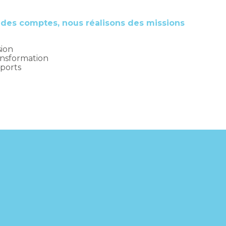
on des comptes, nous réalisons des missions
sion
ansformation
pports