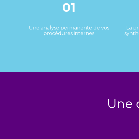
01
Une analyse permanente de vos
La p
procédures internes
synth
Une q