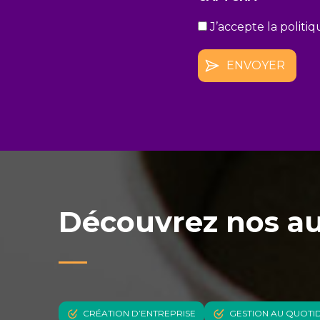
J’accepte la politiq
(Nécessaire)
Découvrez nos au
CRÉATION D’ENTREPRISE
GESTION AU QUOTI