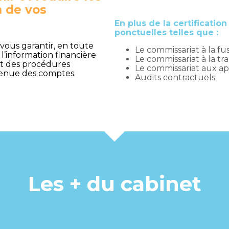
n de vos
En plus de la certificati
ponctuelles telles que :
 vous garantir, en toute
Le commissariat à la fu
 l’information financière
Le commissariat à la tr
ct des procédures
Le commissariat aux a
tenue des comptes.
Audits contractuels
Les + du cabinet