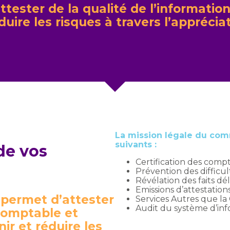
ttester de la qualité de l’informatio
duire les risques à travers l’appréci
La mission légale du com
suivants :
de vos
Certification des comp
Prévention des diffic
Révélation des faits dé
Emissions d’attestation
permet d’attester
Services Autres que la
Audit du système d’inf
 comptable et
ir et réduire les