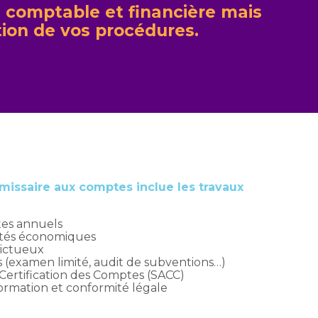
n comptable et financière mais
ation de vos procédures.
missaire aux comptes inclue les travaux
tes annuels
ultés économiques
lictueux
s (examen limité, audit de subventions…)
 Certification des Comptes (SACC)
ormation et conformité légale